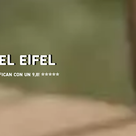
EL EIFEL
fican con un 9,8! ⭐⭐⭐⭐⭐